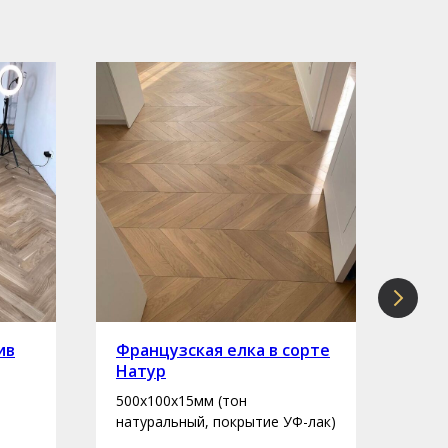
ив
Французская елка в сорте
Инж
Натур
сор
500х100х15мм (тон
400-
натуральный, покрытие УФ-лак)
нату