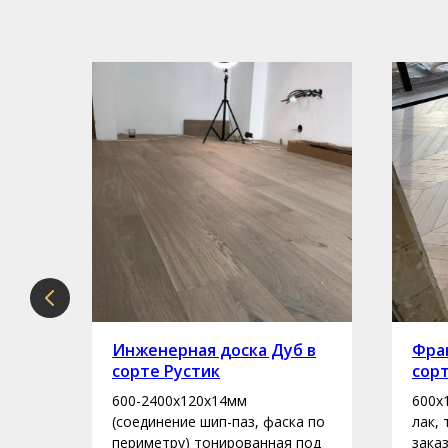
рте
Инженерная доска Дуб в
Фран
сорте Рустик
сор
600-2400х120х14мм
600х
асло
(соединение шип-паз, фаска по
лак,
периметру) тонированная под
зака