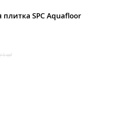
плитка SPC Aquafloor
/
1 m²