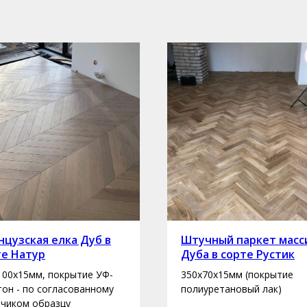
цузская елка Дуб в
Штучный паркет масс
те Натур
Дуба в сорте Рустик
100х15мм, покрытие УФ-
350х70х15мм (покрытие
 тон - по согласованному
полиуретановый лак)
зчиком образцу