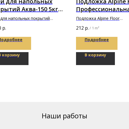
ей для напольных
Подложка Alpine 
рытий Аква-150 5кг
Профессиональн
ксус"
(XPS Pro) 3 мм
 для напольных покрытий
Подложка Alpine Floor
150 5кг "Фиксус"
Профессиональная ЭПС (XP
0
р.
212
р.
/
1 m²
10000х1000х3мм
Подробнее
Подробнее
В корзину
В корзину
Наши работы