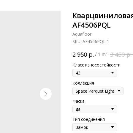
Кварцвиниловая 
AF4506PQL
Aquafloor
SKU:
AF4506PQL-1
р.
р.
2 950
3 450
/
1 m²
Класс износостойкости
Коллекция
Фаска
Тип соединения