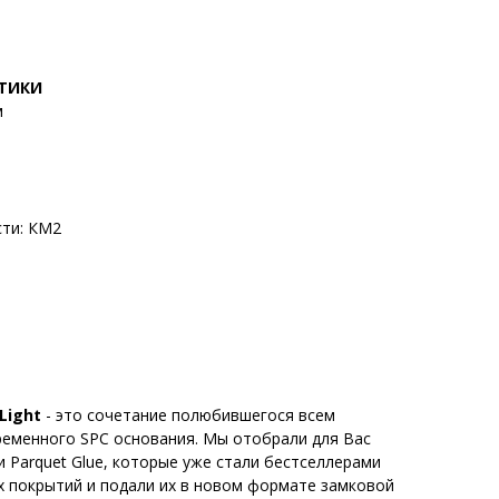
СТИКИ
м
ти: КМ2
.
Light
- это сочетание полюбившегося всем
временного SPC основания. Мы отобрали для Вас
 Parquet Glue, которые уже стали бестселлерами
х покрытий и подали их в новом формате замковой