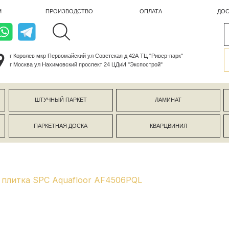
ПРОИЗВОДСТВО
ОПЛАТА
ДОСТАВКА
лев мкр Первомайский ул Советская д 42А ТЦ "Ривер-парк"
ва ул Нахимовский проспект 24 ЦДиИ "Экспострой"
ШТУЧНЫЙ ПАРКЕТ
ЛАМИНАТ
КЕРАМОГР
ПАРКЕТНАЯ ДОСКА
КВАРЦВИНИЛ
СТЕНОВЫЕ 
плитка SPC Aquafloor AF4506PQL