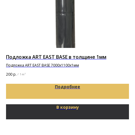
Подложка ART EAST BASE в толщине 1мм
Гр
Подложка ART EAST BASE 7000х1100х1мм
6 0
200
р.
/
1 m²
Подробнее
В корзину