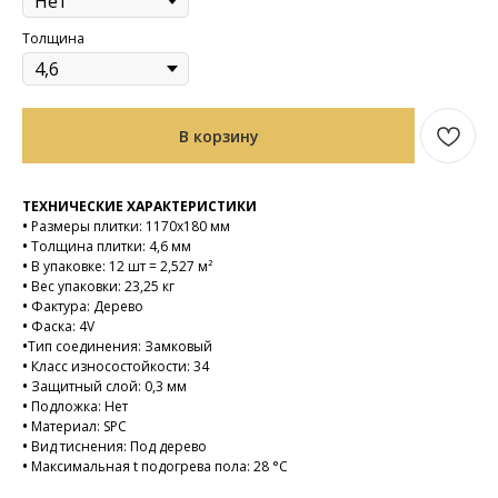
Толщина
В корзину
ТЕХНИЧЕСКИЕ ХАРАКТЕРИСТИКИ
•
Размеры плитки: 1170х180 мм
•
Толщина плитки: 4,6 мм
•
В упаковке: 12 шт = 2,527 м²
•
Вес упаковки: 23,25 кг
•
Фактура: Дерево
•
Фаска: 4V
•
Тип соединения: Замковый
•
Класс износостойкости: 34
•
Защитный слой: 0,3 мм
•
Подложка: Нет
•
Материал: SPC
•
Вид тиснения: Под дерево
•
Максимальная t подогрева пола: 28 °C