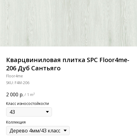
Кварцвиниловая плитка SPC Floor4me-
206 Дуб Сантьяго
Floor4me
SKU:
F4M-206
2 000
р.
/
1 m²
Класс износостойкости
Коллекция