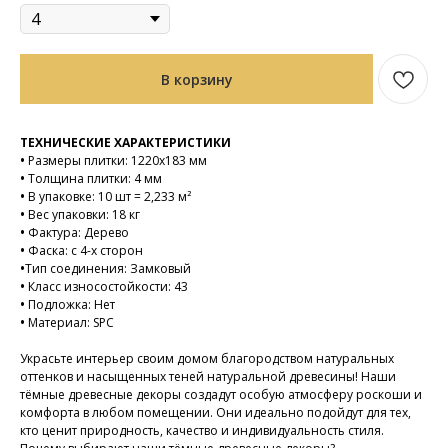
В корзину
ТЕХНИЧЕСКИЕ ХАРАКТЕРИСТИКИ
•
Размеры плитки: 1220х183 мм
•
Толщина плитки: 4 мм
•
В упаковке: 10 шт = 2,233 м²
•
Вес упаковки: 18 кг
•
Фактура: Дерево
•
Фаска: с 4-х сторон
•
Тип соединения: Замковый
•
Класс износостойкости: 43
•
Подложка: Нет
•
Материал: SPC
Украсьте интерьер своим домом благородством натуральных
оттенков и насыщенных теней натуральной древесины! Наши
тёмные древесные декоры создадут особую атмосферу роскоши и
комфорта в любом помещении. Они идеально подойдут для тех,
кто ценит природность, качество и индивидуальность стиля.