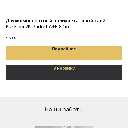
Двухкомпонентный полиуретановый клей
По
Puretop 2K-Parket A+B 8,1кг
Под
65
5 800
р.
Подробнее
В корзину
Наши работы