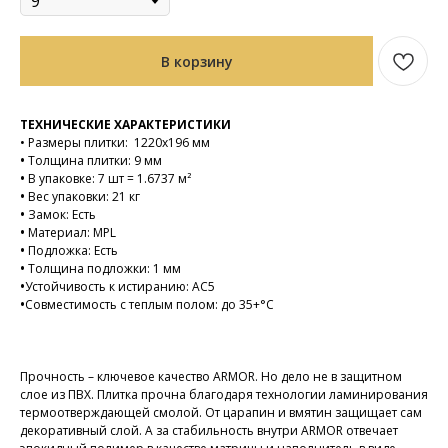
В корзину
ТЕХНИЧЕСКИЕ ХАРАКТЕРИСТИКИ
•
Размеры плитки: 1220х196 мм
•
Толщина плитки: 9 мм
•
В упаковке: 7 шт = 1.6737 м²
•
Вес упаковки: 21 кг
•
Замок: Есть
•
Материал: MPL
•
Подложка: Есть
•
Толщина подложки: 1 мм
•
Устойчивость к истиранию: AC5
•
Совместимость с теплым полом: до 35+°C
Прочность – ключевое качество ARMOR. Но дело не в защитном
слое из ПВХ. Плитка прочна благодаря технологии ламинирования
термоотверждающей смолой. От царапин и вмятин защищает сам
декоративный слой. А за стабильность внутри ARMOR отвечает