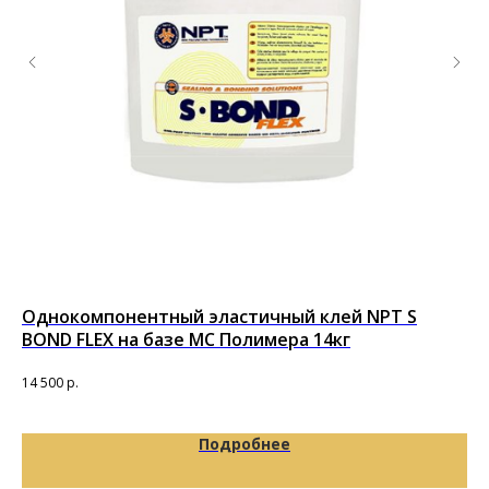
Однокомпонентный эластичный клей NPT S
PU
BOND FLEX на базе MC Полимера 14кг
по
14 500
р.
13 
Подробнее