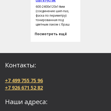
сорте Рустик
600-2400х120х14мм
(соединение шип-паз,
фаска по периметру)
тонированная под
цветным лаком с браш
Посмотреть ещё
Контакты:
+7 499 755 75 96
+7 926 671 52 82
Наши адреса: