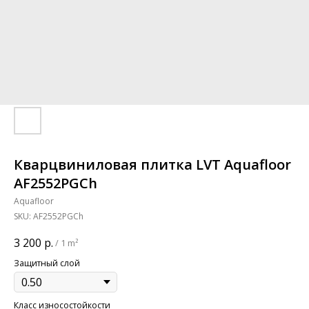
Кварцвиниловая плитка LVT Aquafloor
AF2552PGCh
Aquafloor
SKU:
AF2552PGCh
3 200
р.
/
1 m²
Защитный слой
Класс износостойкости