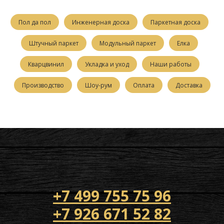
Пол да пол
Инженерная доска
Паркетная доска
Штучный паркет
Модульный паркет
Елка
Кварцвинил
Укладка и уход
Наши работы
Производство
Шоу-рум
Оплата
Доставка
+7 499 755 75 96
+7 926 671 52 82