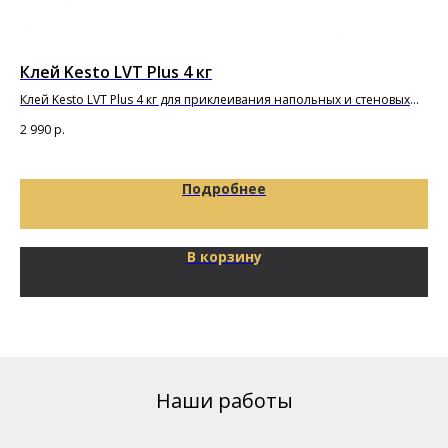
Клей Kesto LVT Plus 4 кг
По
Клей Kesto LVT Plus 4 кг для приклеивания напольных и стеновых
По
покрытий и плиток из ПВХ
2 990
р.
20
Подробнее
В корзину
Наши работы