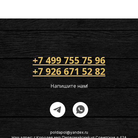
+7 499 755 75 96
+7 926 671 52 82
Напишите нам!
poldapol@yandex.ru
Наш адрес: г Королев мкр Первомайский ул Советская д 42А