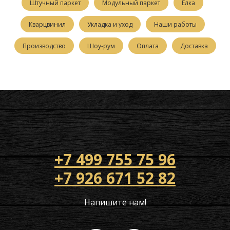
Штучный паркет
Модульный паркет
Елка
Кварцвинил
Укладка и уход
Наши работы
Производство
Шоу-рум
Оплата
Доставка
+7 499 755 75 96
+7 926 671 52 82
Напишите нам!