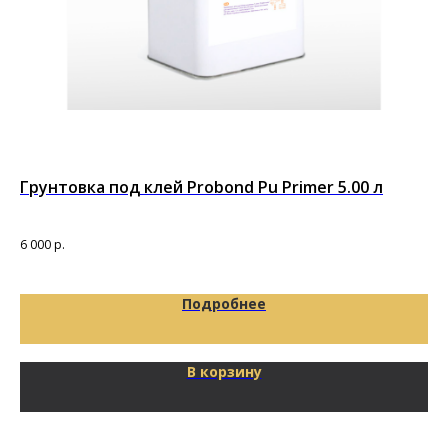
Грунтовка под клей Probond Pu Primer 5.00 л
Кл
Кле
пок
6 000
р.
2 9
Подробнее
В корзину