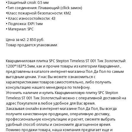
•
Защитный слой: 0.5 мм
•
Тип соединения: Плавающий (cllick замок)
•
Класс пожарной безопасности: КМ2
•
Класс износостойкости: 43
•
Подложка: EXPI 1мм
•
Материал: SPC
Цена за м2: 2 850 руб.
Товар продается упаковками
Кварцвиниловая плитка SPC Stepton Timeless ST 001 Тик Золотистый
1200*183*5.5мм, как и прочие товары из категории Кварцвинил ,
представлены в каталоге интернет-магазина Пол Да Пол по самым
выгодным ценам. У нас Вы можете ознакомиться с
характеристиками товаров самостоятельно, либо получить
консультацию нашего менеджера по телефону.
Уточнить наличие и купить Кварцвиниловую плитку SPC Stepton
Timeless ST 001 Тик Золотистый можно с оперативной доставкой на
адрес Покупателя в любое удобное для Вас время.
Заказывая онлайн в интернет-магазине Пол Да Пол, Вы всегда
получите качественную продукцию, оперативную доставку,
профессиональную консультацию и расчет, сможете выбрать
удобный способ оплаты и сэкономите драгоценное время.
Помимо продажи товара, наша компания предлагает еще и