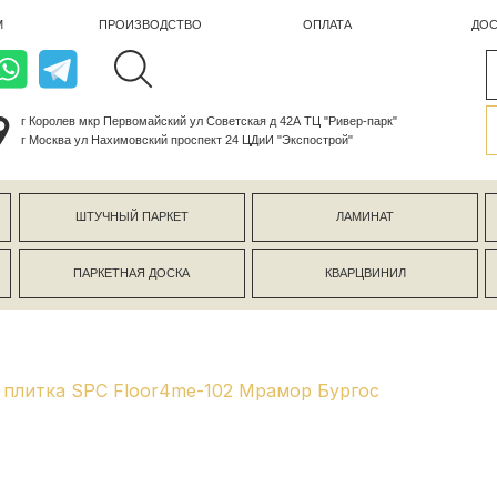
ПРОИЗВОДСТВО
ОПЛАТА
ДОСТАВКА
лев мкр Первомайский ул Советская д 42А ТЦ "Ривер-парк"
ва ул Нахимовский проспект 24 ЦДиИ "Экспострой"
ШТУЧНЫЙ ПАРКЕТ
ЛАМИНАТ
КЕРАМОГР
ПАРКЕТНАЯ ДОСКА
КВАРЦВИНИЛ
СТЕНОВЫЕ 
плитка SPC Floor4me-102 Мрамор Бургос