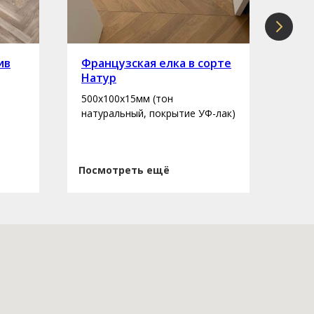
ив
Французская елка в сорте
Инж
Натур
сор
500х100х15мм (тон
400-
натуральный, покрытие УФ-лак)
нату
Посмотреть ещё
Пос