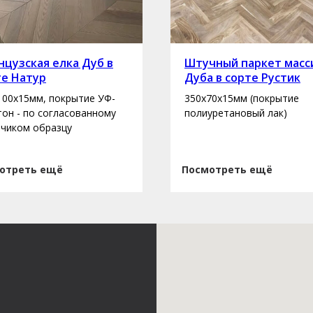
цузская елка Дуб в
Штучный паркет масс
те Натур
Дуба в сорте Рустик
100х15мм, покрытие УФ-
350х70х15мм (покрытие
 тон - по согласованному
полиуретановый лак)
зчиком образцу
отреть ещё
Посмотреть ещё