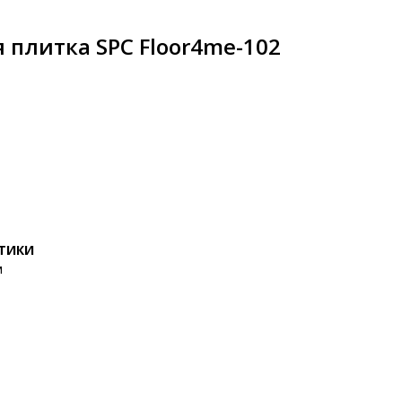
 плитка SPC Floor4me-102
СТИКИ
м