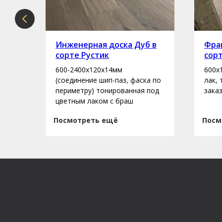
рте
Инженерная доска Дуб в
Фран
сорте Рустик
сор
600-2400х120х14мм
600х
асло
(соединение шип-паз, фаска по
лак,
периметру) тонированная под
зака
цветным лаком с браш
Посмотреть ещё
Посм