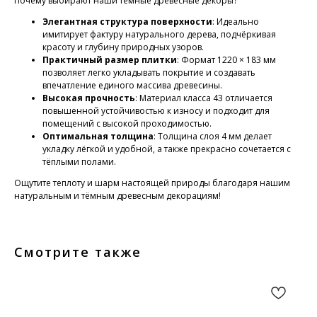
Почему выбирают наши тёмные древесные декоры?
Элегантная структура поверхности
: Идеально
имитирует фактуру натурального дерева, подчёркивая
красоту и глубину природных узоров.
Практичный размер плитки
: Формат 1220 × 183 мм
позволяет легко укладывать покрытие и создавать
впечатление единого массива древесины.
Высокая прочность
: Материал класса 43 отличается
повышенной устойчивостью к износу и подходит для
помещений с высокой проходимостью.
Оптимальная толщина
: Толщина слоя 4 мм делает
укладку лёгкой и удобной, а также прекрасно сочетается с
тёплыми полами.
Ощутите теплоту и шарм настоящей природы благодаря нашим
натуральным и тёмным древесным декорациям!
Смотрите также