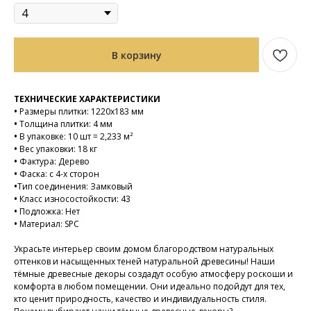
В корзину
ТЕХНИЧЕСКИЕ ХАРАКТЕРИСТИКИ
•
Размеры плитки: 1220х183 мм
•
Толщина плитки: 4 мм
•
В упаковке: 10 шт = 2,233 м²
•
Вес упаковки: 18 кг
•
Фактура: Дерево
•
Фаска: с 4-х сторон
•
Тип соединения: Замковый
•
Класс износостойкости: 43
•
Подложка: Нет
•
Материал: SPC
Украсьте интерьер своим домом благородством натуральных
оттенков и насыщенных теней натуральной древесины! Наши
тёмные древесные декоры создадут особую атмосферу роскоши и
комфорта в любом помещении. Они идеально подойдут для тех,
кто ценит природность, качество и индивидуальность стиля.