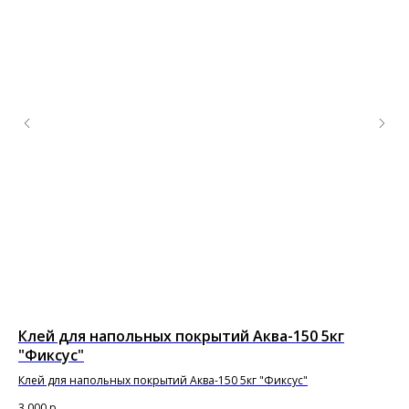
Клей для напольных покрытий Аква-150 5кг
По
"Фиксус"
т
Клей для напольных покрытий Аква-150 5кг "Фиксус"
Под
10
3 000
р.
65