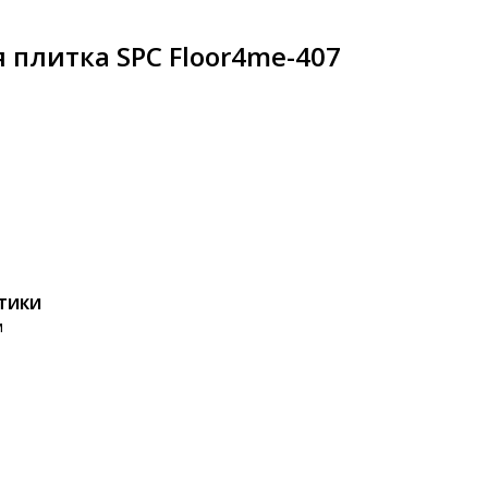
 плитка SPC Floor4me-407
СТИКИ
м