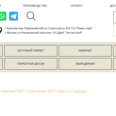
ПРОИЗВОДСТВО
ОПЛАТА
ДОСТАВКА
лев мкр Первомайский ул Советская д 42А ТЦ "Ривер-парк"
ва ул Нахимовский проспект 24 ЦДиИ "Экспострой"
ШТУЧНЫЙ ПАРКЕТ
ЛАМИНАТ
КЕРАМОГР
ПАРКЕТНАЯ ДОСКА
КВАРЦВИНИЛ
СТЕНОВЫЕ 
плитка SPC Floor4me-407 Абето Сьерра