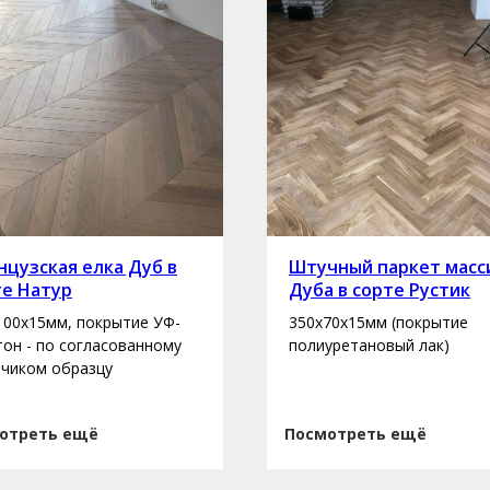
цузская елка Дуб в
Штучный паркет масс
те Натур
Дуба в сорте Рустик
100х15мм, покрытие УФ-
350х70х15мм (покрытие
 тон - по согласованному
полиуретановый лак)
зчиком образцу
отреть ещё
Посмотреть ещё