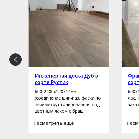
рте
Инженерная доска Дуб в
Фран
сорте Рустик
сор
600-2400х120х14мм
600х
асло
(соединение шип-паз, фаска по
лак,
периметру) тонированная под
зака
цветным лаком с браш
Посмотреть ещё
Посм