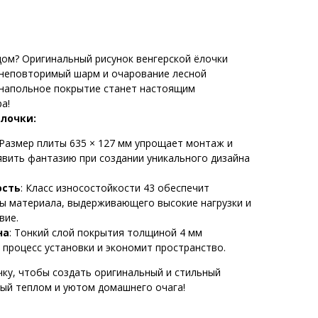
дом? Оригинальный рисунок венгерской ёлочки
неповторимый шарм и очарование лесной
 напольное покрытие станет настоящим
а!
лочки:
 Размер плиты 635 × 127 мм упрощает монтаж и
вить фантазию при создании уникального дизайна
ость
: Класс износостойкости 43 обеспечит
ы материала, выдерживающего высокие нагрузки и
вие.
на
: Тонкий слой покрытия толщиной 4 мм
 процесс установки и экономит пространство.
чку, чтобы создать оригинальный и стильный
ный теплом и уютом домашнего очага!