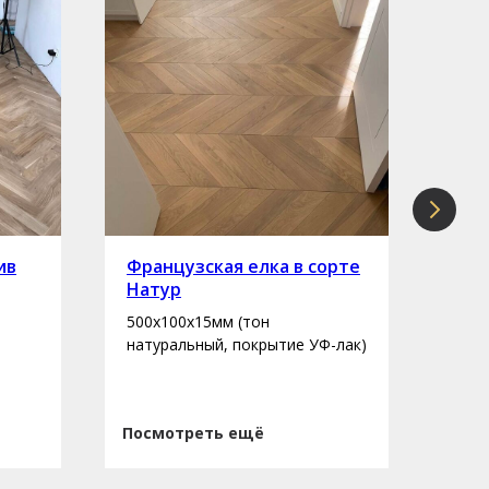
ив
Французская елка в сорте
Инж
Натур
сор
500х100х15мм (тон
400-
натуральный, покрытие УФ-лак)
нату
Посмотреть ещё
Пос