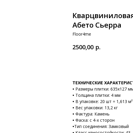
Кварцвиниловая
Абето Сьерра
Floor4me
р.
2500,00
В корзину
ТЕХНИЧЕСКИЕ ХАРАКТЕРИ
•
Размеры плитки: 635х127 м
•
Толщина плитки: 4 мм
•
В упаковке: 20 шт = 1,613 м²
•
Вес упаковки: 13,2 кг
•
Фактура: Камень
•
Фаска: с 4-х сторон
•
Тип соединения: Замковый
•
Класс износостойкости: 43