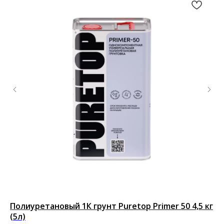
Полиуретановый 1К грунт Puretop Primer 50 4,5 кг
По
(5л)
Под