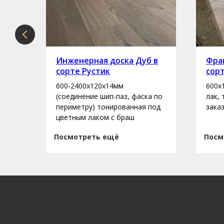
рте
Инженерная доска Дуб в
Фран
сорте Рустик
сор
600-2400х120х14мм
600х
асло
(соединение шип-паз, фаска по
лак,
периметру) тонированная под
зака
цветным лаком с браш
Посмотреть ещё
Посм