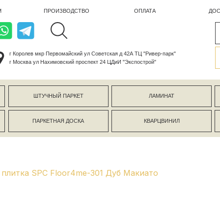
ПРОИЗВОДСТВО
ОПЛАТА
ДОСТАВКА
лев мкр Первомайский ул Советская д 42А ТЦ "Ривер-парк"
ва ул Нахимовский проспект 24 ЦДиИ "Экспострой"
ШТУЧНЫЙ ПАРКЕТ
ЛАМИНАТ
КЕРАМОГР
ПАРКЕТНАЯ ДОСКА
КВАРЦВИНИЛ
СТЕНОВЫЕ 
плитка SPC Floor4me-301 Дуб Макиато