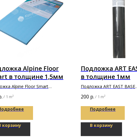
ложка Alpine Floor
Подложка ART EA
rt в толщине 1,5мм
в толщине 1мм
жка Alpine Floor Smart
Подложка ART EAST BASE
х500х1,5мм
7000х1100х1мм
р.
200
р.
/
1 m²
/
1 m²
Подробнее
Подробнее
В корзину
В корзину