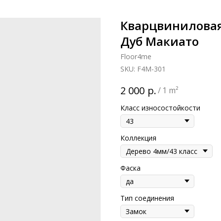
Кварцвиниловая
Дуб Макиато
Floor4me
SKU:
F4M-301
р.
2 000
/
1 m²
Класс износостойкости
Коллекция
Фаска
Тип соединения