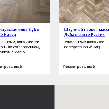
цузская елка Дуб в
Штучный паркет масс
те Натур
Дуба в сорте Рустик
100х15мм, покрытие УФ-
350х70х15мм (покрытие
 тон - по согласованному
полиуретановый лак)
зчиком образцу
отреть ещё
Посмотреть ещё