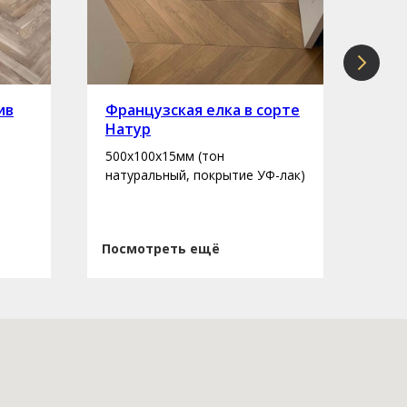
ив
Французская елка в сорте
Инж
Натур
сор
500х100х15мм (тон
400-
натуральный, покрытие УФ-лак)
нату
Посмотреть ещё
Пос