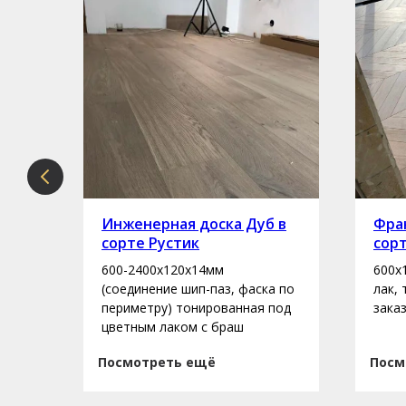
рте
Инженерная доска Дуб в
Фран
сорте Рустик
сор
600-2400х120х14мм
600х
асло
(соединение шип-паз, фаска по
лак,
периметру) тонированная под
зака
цветным лаком с браш
Посмотреть ещё
Посм