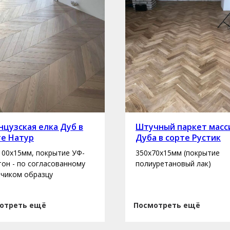
цузская елка Дуб в
Штучный паркет масс
те Натур
Дуба в сорте Рустик
100х15мм, покрытие УФ-
350х70х15мм (покрытие
 тон - по согласованному
полиуретановый лак)
зчиком образцу
отреть ещё
Посмотреть ещё