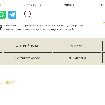
ПРОИЗВОДСТВО
ОПЛАТА
ДОСТАВКА
лев мкр Первомайский ул Советская д 42А ТЦ "Ривер-парк"
ва ул Нахимовский проспект 24 ЦДиИ "Экспострой"
ШТУЧНЫЙ ПАРКЕТ
ЛАМИНАТ
КЕРАМОГР
ПАРКЕТНАЯ ДОСКА
КВАРЦВИНИЛ
СТЕНОВЫЕ 
ара 63274