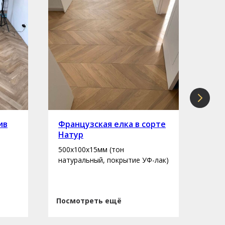
ив
Французская елка в сорте
Инж
Натур
сор
500х100х15мм (тон
400-
натуральный, покрытие УФ-лак)
нату
Посмотреть ещё
Пос