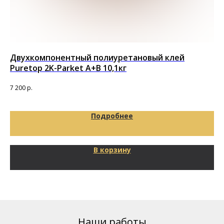
Двухкомпонентный полиуретановый клей
Дв
Puretop 2K-Parket A+B 10,1кг
Pr
7 200
р.
5 9
Подробнее
В корзину
Наши работы