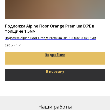
Подложка Alpine Floor Orange Premium IXPE в
По
толщине 1,5мм
Под
Подложка Alpine Floor Orange Premium IXPE 10000х1000х1,5мм
65
290
р.
/
1 m²
Подробнее
В корзину
Наши работы