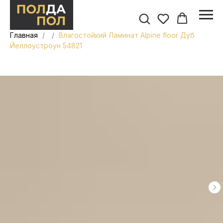
Главная
Влагостойкий Ламинат Alpine floor Дуб
Йеллоустроун 54821