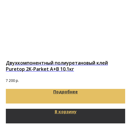
Двухкомпонентный полиуретановый клей
По
Puretop 2K-Parket A+B 10,1кг
ра
7 200
р.
8 8
Подробнее
В корзину