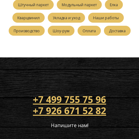
Штучный паркет
Модульный паркет
Елка
Кварцвинил
Укладка и уход
Наши работы
Производство
Шоу-рум
Оплата
Доставка
+7 499 755 75 96
+7 926 671 52 82
Напишите нам!