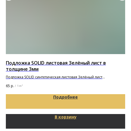
Подложка SOLID листовая Зелёный лист в
Кл
толщине 3мм
"Ф
Подложка SOLID синтетическая листовая Зелёный лист
Кле
1000х500х3мм
65
р.
3 0
/
1 m²
Подробнее
В корзину