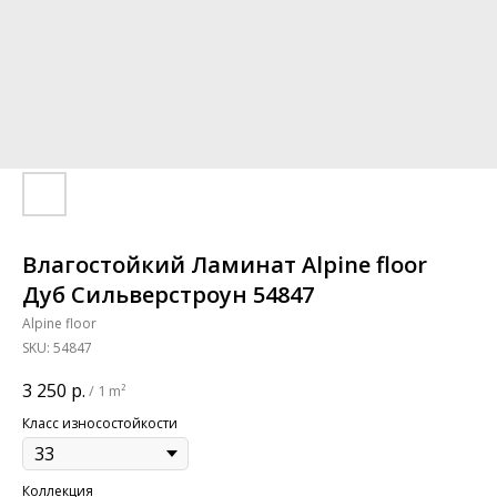
Влагостойкий Ламинат Alpine floor
Дуб Сильверстроун 54847
Alpine floor
SKU:
54847
3 250
р.
/
1 m²
Класс износостойкости
Коллекция