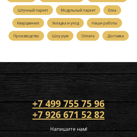
Штучный паркет
Модульный паркет
Елка
Кварцвинил
Укладка и уход
Наши работы
Производство
Шоу-рум
Оплата
Доставка
+7 499 755 75 96
+7 926 671 52 82
Напишите нам!