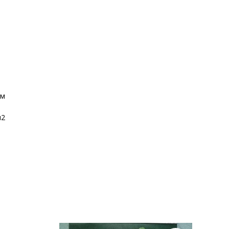
мм
м2