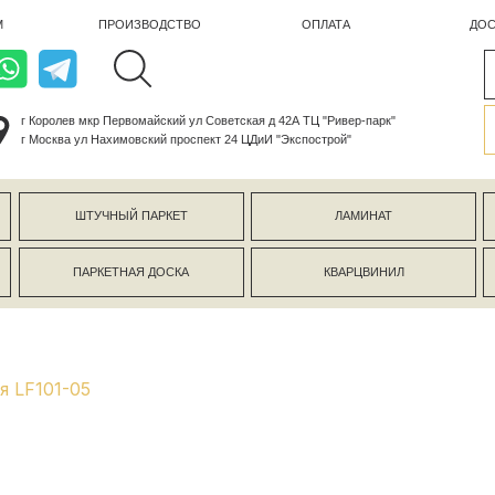
ПРОИЗВОДСТВО
ОПЛАТА
ДОСТАВКА
лев мкр Первомайский ул Советская д 42А ТЦ "Ривер-парк"
ва ул Нахимовский проспект 24 ЦДиИ "Экспострой"
ШТУЧНЫЙ ПАРКЕТ
ЛАМИНАТ
КЕРАМОГР
ПАРКЕТНАЯ ДОСКА
КВАРЦВИНИЛ
СТЕНОВЫЕ 
я LF101-05