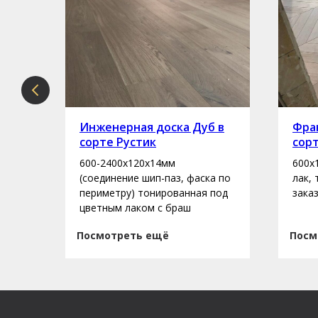
рте
Инженерная доска Дуб в
Фран
сорте Рустик
сор
600-2400х120х14мм
600х
асло
(соединение шип-паз, фаска по
лак,
периметру) тонированная под
зака
цветным лаком с браш
Посмотреть ещё
Посм