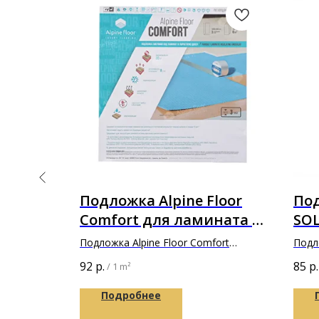
s 4 кг
Подложка Alpine Floor
По
Comfort для ламината в
SO
я
толщине 3мм
зам
 стеновых
Подложка Alpine Floor Comfort
Подл
WPC
1200х500х3мм
зелен
92
р.
85
р.
/
1 m²
1,
Подробнее