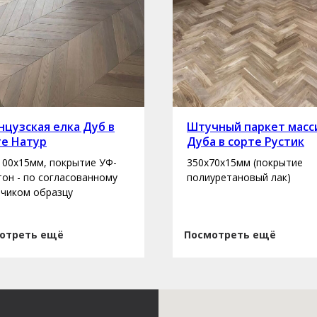
цузская елка Дуб в
Штучный паркет масс
те Натур
Дуба в сорте Рустик
100х15мм, покрытие УФ-
350х70х15мм (покрытие
 тон - по согласованному
полиуретановый лак)
зчиком образцу
отреть ещё
Посмотреть ещё