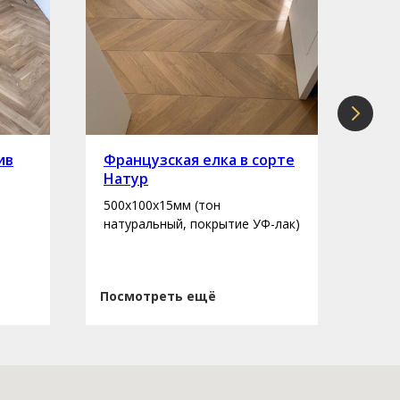
ив
Французская елка в сорте
Инж
Натур
сор
500х100х15мм (тон
400-
натуральный, покрытие УФ-лак)
нату
Посмотреть ещё
Пос