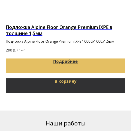
Подложка Alpine Floor Orange Premium IXPE в
Од
толщине 1,5мм
BO
Подложка Alpine Floor Orange Premium IXPE 10000х1000х1,5мм
290
р.
14 
/
1 m²
Подробнее
В корзину
Наши работы