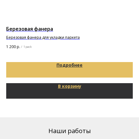
Березовая фанера
По
т
Березовая фанера для укладки паркета
Под
1 200
р.
/
1 pack
10
65
Подробнее
В корзину
Наши работы