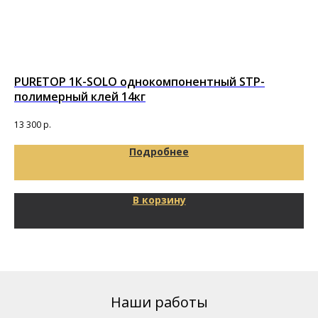
PURETOP 1К-SOLO однокомпонентный STP-
Гр
полимерный клей 14кг
по
13 300
р.
11 
Подробнее
В корзину
Наши работы