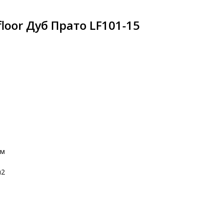
loor Дуб Прато LF101-15
мм
м2