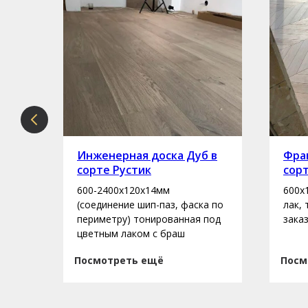
рте
Инженерная доска Дуб в
Фран
сорте Рустик
сор
600-2400х120х14мм
600х
асло
(соединение шип-паз, фаска по
лак,
периметру) тонированная под
зака
цветным лаком с браш
Посмотреть ещё
Посм