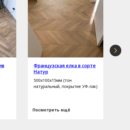
ив
Французская елка в сорте
Инж
Натур
сор
500х100х15мм (тон
400-
натуральный, покрытие УФ-лак)
нату
Посмотреть ещё
Пос