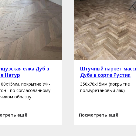
цузская елка Дуб в
Штучный паркет масс
те Натур
Дуба в сорте Рустик
100х15мм, покрытие УФ-
350х70х15мм (покрытие
 тон - по согласованному
полиуретановый лак)
зчиком образцу
отреть ещё
Посмотреть ещё