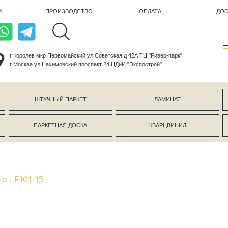
ПРОИЗВОДСТВО
ОПЛАТА
ДОСТАВКА
лев мкр Первомайский ул Советская д 42А ТЦ "Ривер-парк"
ва ул Нахимовский проспект 24 ЦДиИ "Экспострой"
ШТУЧНЫЙ ПАРКЕТ
ЛАМИНАТ
КЕРАМОГР
ПАРКЕТНАЯ ДОСКА
КВАРЦВИНИЛ
СТЕНОВЫЕ 
то LF101-15