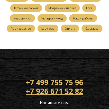
Штучный паркет
Модульный паркет
Елка
Кварцвинил
Укладка и уход
Наши работы
Производство
Шоу-рум
Оплата
Доставка
+7 499 755 75 96
+7 926 671 52 82
Напишите нам!