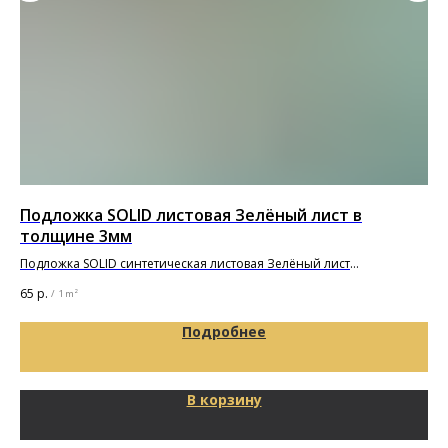
Подложка SOLID листовая Зелёный лист в
Дв
толщине 3мм
Pu
Подложка SOLID синтетическая листовая Зелёный лист
7 2
1000х500х3мм
65
р.
/
1 m²
Подробнее
В корзину