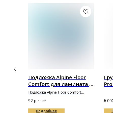
ный
Подложка Alpine Floor
Гру
NPT S
Comfort для ламината в
Pro
е MC
толщине 3мм
Подложка Alpine Floor Comfort
1200х500х3мм
92
р.
6 00
/
1 m²
Подробнее