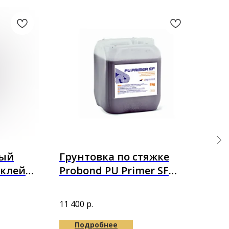
ный
Грунтовка по стяжке
По
 клей
Probond PU Primer SF
Пр
K 10кг
полиуретановая 6 кг
(XP
Подл
Проф
11 400
р.
212
100
Подробнее