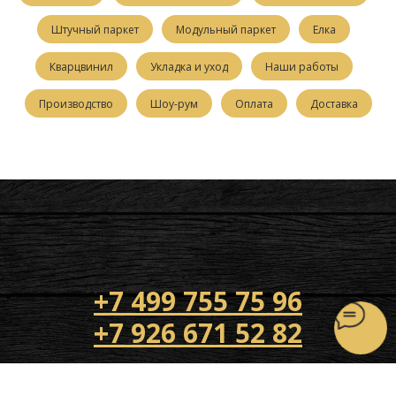
Штучный паркет
Модульный паркет
Елка
Кварцвинил
Укладка и уход
Наши работы
Производство
Шоу-рум
Оплата
Доставка
+7 499 755 75 96
+7 926 671 52 82
Напишите нам!