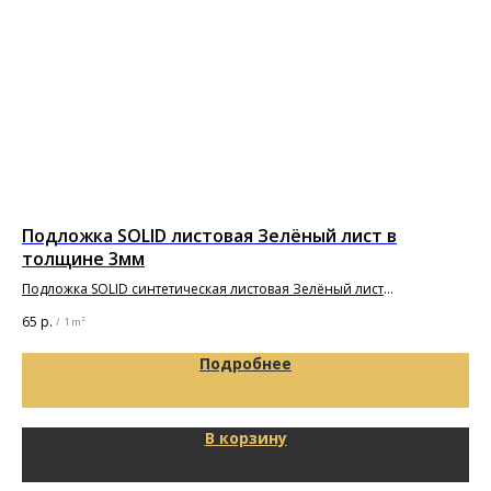
Подложка SOLID листовая Зелёный лист в
По
толщине 3мм
(5
Подложка SOLID синтетическая листовая Зелёный лист
1000х500х3мм
65
р.
5 6
/
1 m²
Подробнее
В корзину