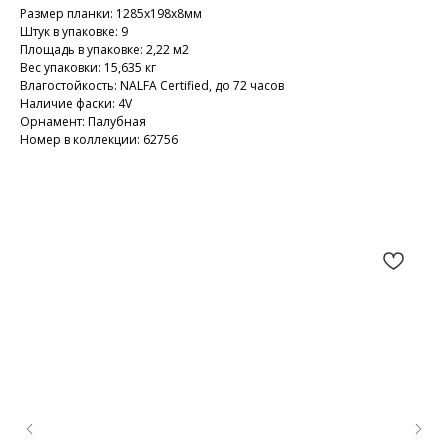
Размер планки: 1285х198х8мм
Штук в упаковке: 9
Площадь в упаковке: 2,22 м2
Вес упаковки: 15,635 кг
Влагостойкость: NALFA Certified, до 72 часов
Наличие фаски: 4V
Орнамент: Палубная
Номер в коллекции: 62756