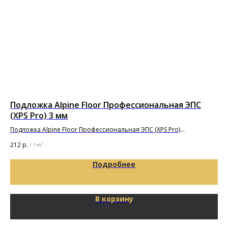
Подложка Alpine Floor Профессиональная ЭПС
По
(XPS Pro) 3 мм
то
Подложка Alpine Floor Профессиональная ЭПС (XPS Pro)
Под
10000х1000х3мм
212
р.
29
/
1 m²
Подробнее
В корзину