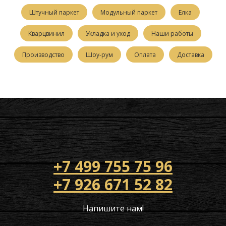
Штучный паркет
Модульный паркет
Елка
Кварцвинил
Укладка и уход
Наши работы
Производство
Шоу-рум
Оплата
Доставка
+7 499 755 75 96
+7 926 671 52 82
Напишите нам!