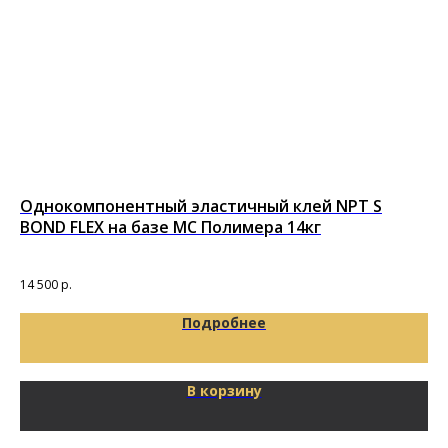
Однокомпонентный эластичный клей NPT S
Бе
BOND FLEX на базе MC Полимера 14кг
Бер
1 2
14 500
р.
Подробнее
В корзину