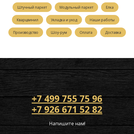
Штучный паркет
Модульный паркет
Елка
Кварцвинил
Укладка и уход
Наши работы
Производство
Шоу-рум
Оплата
Доставка
+7 499 755 75 96
+7 926 671 52 82
Напишите нам!