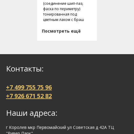
(соединение шип-паз,
фаска по периметру)
тонированная под
цветным лаком с браш
Посмотреть ещё
Контакты:
+7 499 755 75 96
+7 926 671 52 82
Наши адреса:
г Королев мкр Первомайский ул Cоветская д 42А ТЦ
"Ривер Парк"