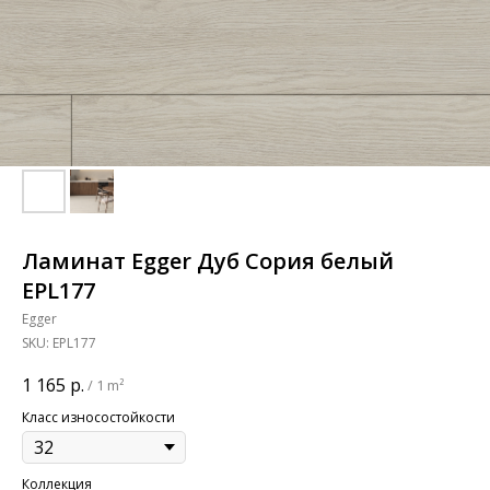
Ламинат Egger Дуб Сория белый
EPL177
Egger
SKU:
EPL177
1 165
р.
/
1 m²
Класс износостойкости
Коллекция