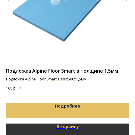
Подложка Alpine Floor Smart в толщине 1,5мм
По
то
Подложка Alpine Floor Smart 1000х500х1,5мм
Под
168
р.
/
1 m²
29
Подробнее
В корзину