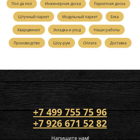
Пол да пол
Инженерная доска
Паркетная доска
Штучный паркет
Модульный паркет
Елка
Кварцвинил
Укладка и уход
Наши работы
Производство
Шоу-рум
Оплата
Доставка
+7 499 755 75 96
+7 926 671 52 82
Напишите нам!