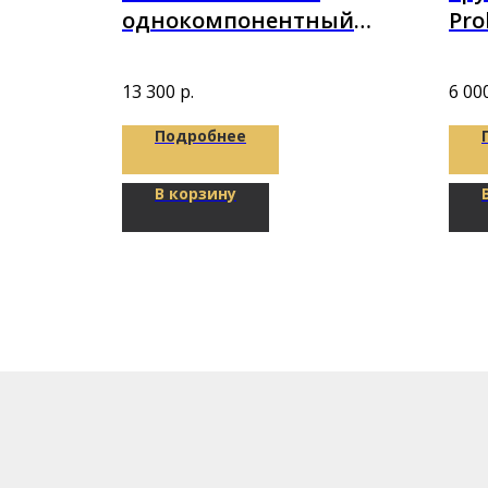
NPT S
однокомпонентный
Pro
е MC
STP-полимерный клей
14кг
13 300
р.
6 00
Подробнее
В корзину