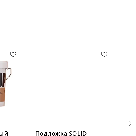
ный
Подложка SOLID
По