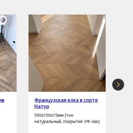
ив
Французская елка в сорте
Инж
Натур
сор
500х100х15мм (тон
400-
натуральный, покрытие УФ-лак)
нату