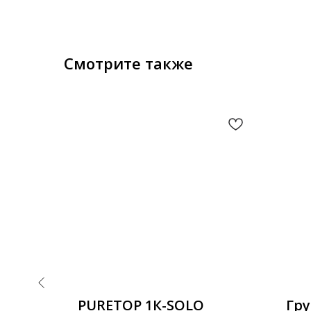
Смотрите также
ный
PURETOP 1К-SOLO
Гру