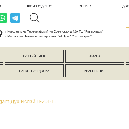
ПРОИЗВОДСТВО
ОПЛАТА
ДОСТАВКА
лев мкр Первомайский ул Советская д 42А ТЦ "Ривер-парк"
ва ул Нахимовский проспект 24 ЦДиИ "Экспострой"
ШТУЧНЫЙ ПАРКЕТ
ЛАМИНАТ
КЕРАМОГР
ПАРКЕТНАЯ ДОСКА
КВАРЦВИНИЛ
СТЕНОВЫЕ 
gant Дуб Ислай LF301-16