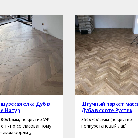
цузская елка Дуб в
Штучный паркет масс
те Натур
Дуба в сорте Рустик
100х15мм, покрытие УФ-
350х70х15мм (покрытие
 тон - по согласованному
полиуретановый лак)
зчиком образцу