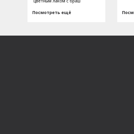
цветным лаком с браш
Посмотреть ещё
Посм