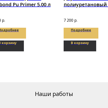
bond Pu Primer 5.00 л
полиуретановый
Puretop 2K-Parket
10,1кг
0
р.
7 200
р.
Подробнее
Подробнее
В корзину
В корзину
Наши работы