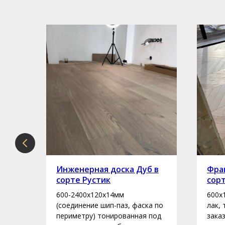
рте
Инженерная доска Дуб в
Фран
сорте Рустик
сор
600-2400х120х14мм
600х
асло
(соединение шип-паз, фаска по
лак,
периметру) тонированная под
зака