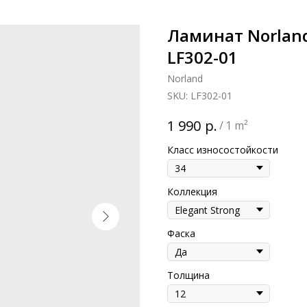
Ламинат Norland
LF302-01
Norland
SKU:
LF302-01
р.
1 990
/
1 m²
Класс износостойкости
Коллекция
Фаска
Толщина