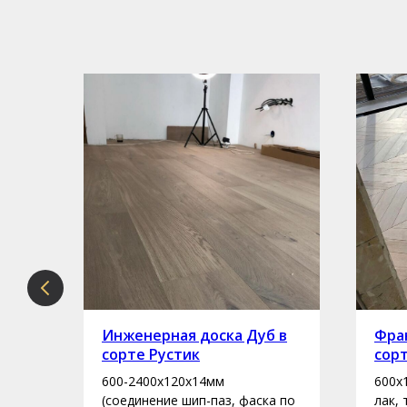
рте
Инженерная доска Дуб в
Фран
сорте Рустик
сор
600-2400х120х14мм
600х
асло
(соединение шип-паз, фаска по
лак,