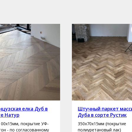
цузская елка Дуб в
Штучный паркет масс
те Натур
Дуба в сорте Рустик
100х15мм, покрытие УФ-
350х70х15мм (покрытие
 тон - по согласованному
полиуретановый лак)