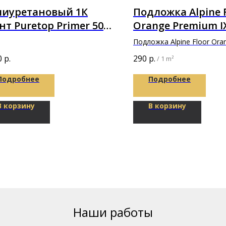
лиуретановый 1К
Подложка Alpine 
нт Puretop Primer 50
Orange Premium I
кг (5л)
толщине 1,5мм
Подложка Alpine Floor Ora
Premium IXPE 10000х1000х
0
р.
290
р.
/
1 m²
Подробнее
Подробнее
В корзину
В корзину
Наши работы