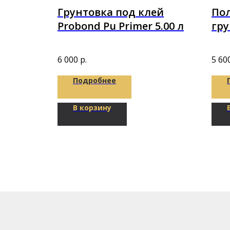
T BASE
Грунтовка под клей
По
Probond Pu Primer 5.00 л
гру
4,5 
6 000
р.
5 60
Подробнее
В корзину