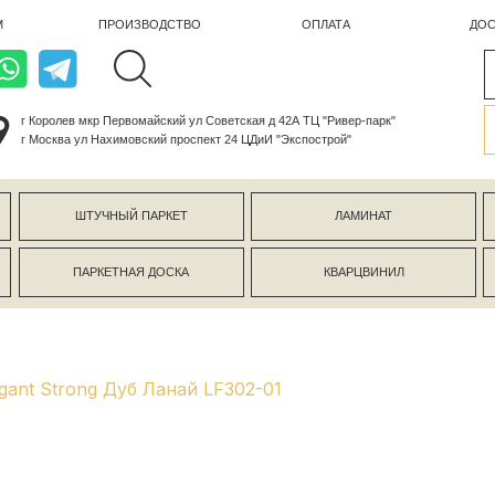
ПРОИЗВОДСТВО
ОПЛАТА
ДОСТАВКА
лев мкр Первомайский ул Советская д 42А ТЦ "Ривер-парк"
ва ул Нахимовский проспект 24 ЦДиИ "Экспострой"
ШТУЧНЫЙ ПАРКЕТ
ЛАМИНАТ
КЕРАМОГР
ПАРКЕТНАЯ ДОСКА
КВАРЦВИНИЛ
СТЕНОВЫЕ 
gant Strong Дуб Ланай LF302-01