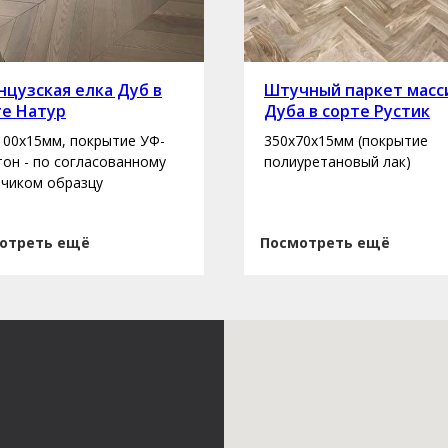
цузская елка Дуб в
Штучный паркет масс
те Натур
Дуба в сорте Рустик
100х15мм, покрытие УФ-
350х70х15мм (покрытие
 тон - по согласованному
полиуретановый лак)
зчиком образцу
отреть ещё
Посмотреть ещё