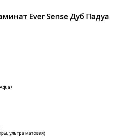
минат Ever Sense Дуб Падуа
 Aqua+
м
оры, ультра матовая)