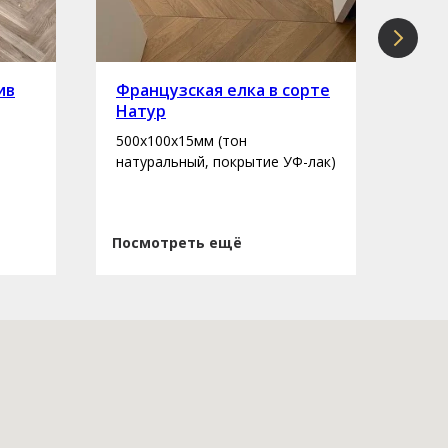
ив
Французская елка в сорте
Инж
Натур
сор
500х100х15мм (тон
400-
натуральный, покрытие УФ-лак)
нату
Посмотреть ещё
Пос