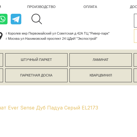
ПРОИЗВОДСТВО
ОПЛАТА
ДОСТАВКА
лев мкр Первомайский ул Советская д 42А ТЦ "Ривер-парк"
ва ул Нахимовский проспект 24 ЦДиИ "Экспострой"
ШТУЧНЫЙ ПАРКЕТ
ЛАМИНАТ
КЕРАМОГР
ПАРКЕТНАЯ ДОСКА
КВАРЦВИНИЛ
СТЕНОВЫЕ 
ат Ever Sense Дуб Падуа Серый EL2173