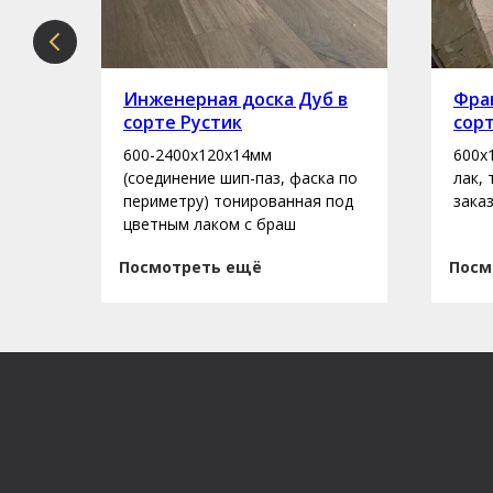
рте
Инженерная доска Дуб в
Фран
сорте Рустик
сор
600-2400х120х14мм
600х
асло
(соединение шип-паз, фаска по
лак,
периметру) тонированная под
зака
цветным лаком с браш
Посмотреть ещё
Посм