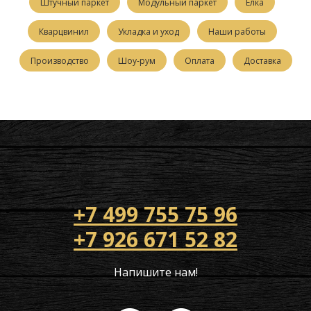
Штучный паркет
Модульный паркет
Елка
Кварцвинил
Укладка и уход
Наши работы
Производство
Шоу-рум
Оплата
Доставка
+7 499 755 75 96
+7 926 671 52 82
Напишите нам!