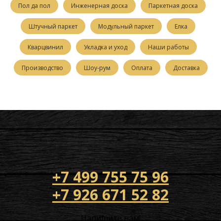
Пол да пол
Инженерная доска
Паркетная доска
Штучный паркет
Модульный паркет
Елка
Кварцвинил
Укладка и уход
Наши работы
Производство
Шоу-рум
Оплата
Доставка
+7 499 755 75 96
+7 926 671 52 82
Напишите нам!