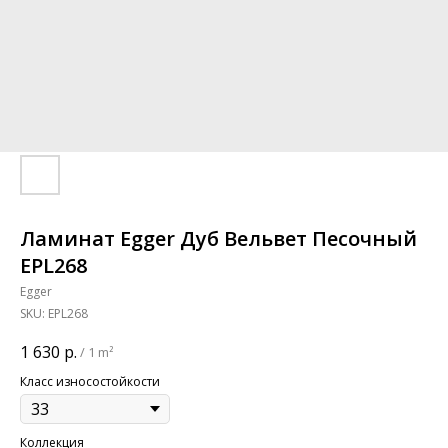
Ламинат Egger Дуб Вельвет Песочный
EPL268
Egger
SKU:
EPL268
1 630
р.
/
1 m²
Класс износостойкости
Коллекция