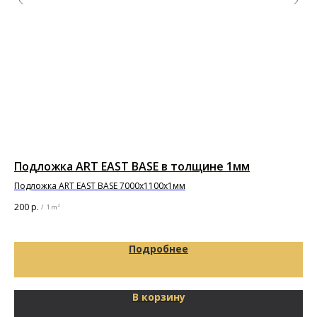
Подложка ART EAST BASE в толщине 1мм
По
т
Подложка ART EAST BASE 7000х1100х1мм
Под
200
р.
/
1 m²
92
Подробнее
В корзину