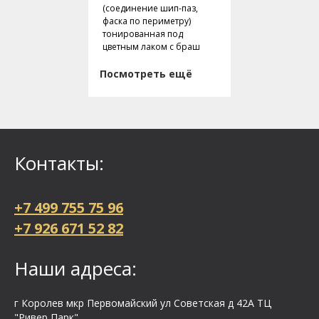
(соединение шип-паз,
фаска по периметру)
тонированная под
цветным лаком с браш
Посмотреть ещё
Контакты:
+7 499 755 75 96
+7 926 671 52 82
Наши адреса:
г Королев мкр Первомайский ул Cоветская д 42А ТЦ
"Ривер Парк"