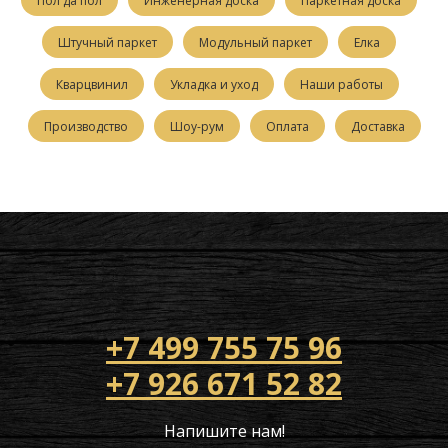
Пол да пол
Инженерная доска
Паркетная доска
Штучный паркет
Модульный паркет
Елка
Кварцвинил
Укладка и уход
Наши работы
Производство
Шоу-рум
Оплата
Доставка
+7 499 755 75 96
+7 926 671 52 82
Напишите нам!