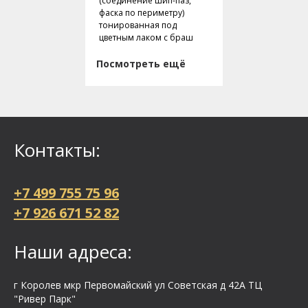
(соединение шип-паз,
фаска по периметру)
тонированная под
цветным лаком с браш
Посмотреть ещё
Контакты:
+7 499 755 75 96
+7 926 671 52 82
Наши адреса:
г Королев мкр Первомайский ул Cоветская д 42А ТЦ
"Ривер Парк"