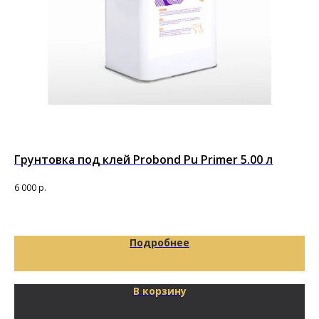
Грунтовка под клей Probond Pu Primer 5.00 л
Дв
Pr
6 000
р.
5 9
Подробнее
В корзину