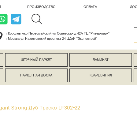
ПРОИЗВОДСТВО
ОПЛАТА
ДОСТАВКА
лев мкр Первомайский ул Советская д 42А ТЦ "Ривер-парк"
ва ул Нахимовский проспект 24 ЦДиИ "Экспострой"
ШТУЧНЫЙ ПАРКЕТ
ЛАМИНАТ
КЕРАМОГР
ПАРКЕТНАЯ ДОСКА
КВАРЦВИНИЛ
СТЕНОВЫЕ 
gant Strong Дуб Треско LF302-22