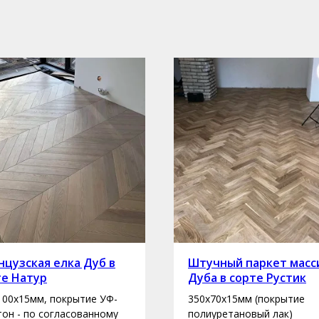
цузская елка Дуб в
Штучный паркет масс
те Натур
Дуба в сорте Рустик
100х15мм, покрытие УФ-
350х70х15мм (покрытие
 тон - по согласованному
полиуретановый лак)