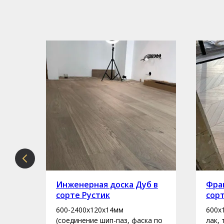
рте
Инженерная доска Дуб в
Фран
сорте Рустик
сор
600-2400х120х14мм
600х
асло
(соединение шип-паз, фаска по
лак,