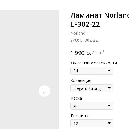
Ламинат Norland
LF302-22
Norland
SKU:
LF302-22
р.
1 990
/
1 m²
Класс износостойкости
Коллекция
Фаска
Толщина