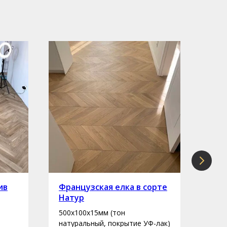
ив
Французская елка в сорте
Инж
Натур
сор
500х100х15мм (тон
400-
натуральный, покрытие УФ-лак)
нату