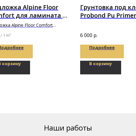
ложка Alpine Floor
Грунтовка под кл
fort для ламината в
Probond Pu Primer
лщине 3мм
ожка Alpine Floor Comfort
х500х3мм
6 000
р.
/
1 m²
Подробнее
Подробнее
В корзину
В корзину
Наши работы