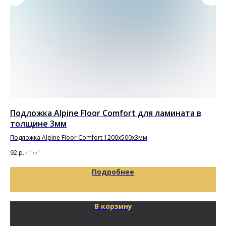
Подложка Alpine Floor Comfort для ламината в
Дв
толщине 3мм
Pu
Подложка Alpine Floor Comfort 1200х500х3мм
92
р.
5 8
/
1 m²
Подробнее
В корзину