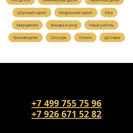
Пол да пол
Инженерная доска
Паркетная доска
Штучный паркет
Модульный паркет
Елка
Кварцвинил
Укладка и уход
Наши работы
Производство
Шоу-рум
Оплата
Доставка
+7 499 755 75 96
+7 926 671 52 82
Напишите нам!