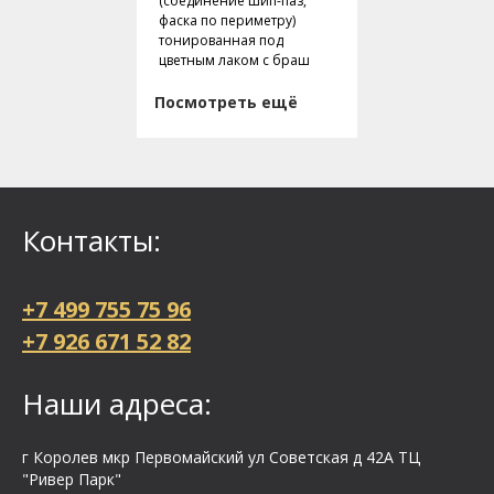
(соединение шип-паз,
фаска по периметру)
тонированная под
цветным лаком с браш
Посмотреть ещё
Контакты:
+7 499 755 75 96
+7 926 671 52 82
Наши адреса:
г Королев мкр Первомайский ул Cоветская д 42А ТЦ
"Ривер Парк"