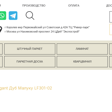
ПРОИЗВОДСТВО
ОПЛАТА
ДОСТАВКА
лев мкр Первомайский ул Советская д 42А ТЦ "Ривер-парк"
ва ул Нахимовский проспект 24 ЦДиИ "Экспострой"
ШТУЧНЫЙ ПАРКЕТ
ЛАМИНАТ
КЕРАМОГР
ПАРКЕТНАЯ ДОСКА
КВАРЦВИНИЛ
СТЕНОВЫЕ 
gant Дуб Малуку LF301-02