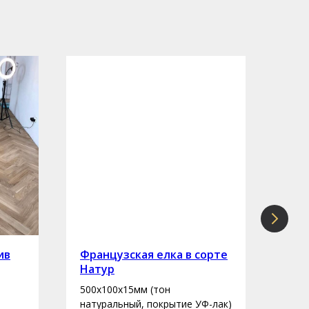
ив
Французская елка в сорте
Инж
Натур
сор
500х100х15мм (тон
400-
натуральный, покрытие УФ-лак)
нату