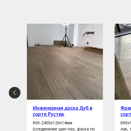
рте
Инженерная доска Дуб в
Фран
сорте Рустик
сор
600-2400х120х14мм
600х
асло
(соединение шип-паз, фаска по
лак,