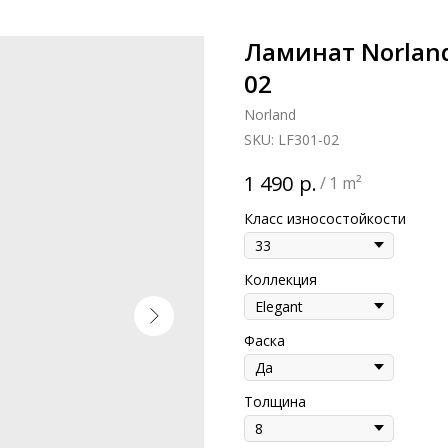
Ламинат Norland
02
Norland
SKU:
LF301-02
р.
1 490
/
1 m²
Класс износостойкости
Коллекция
Фаска
Толщина