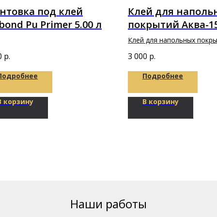
нтовка под клей
Клей для наполь
bond Pu Primer 5.00 л
покрытий Аква-15
"Фиксус"
Клей для напольных покр
Аква-150 5кг "Фиксус"
0
р.
3 000
р.
Подробнее
Подробнее
В корзину
В корзину
Наши работы