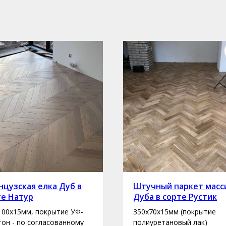
цузская елка Дуб в
Штучный паркет масс
те Натур
Дуба в сорте Рустик
100х15мм, покрытие УФ-
350х70х15мм (покрытие
 тон - по согласованному
полиуретановый лак)