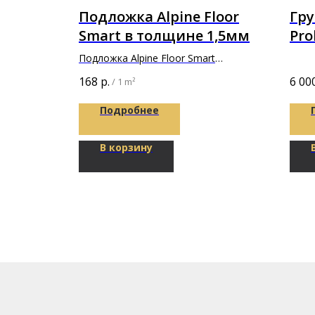
жке
Подложка Alpine Floor
Гру
 SF
Smart в толщине 1,5мм
Pro
 кг
Подложка Alpine Floor Smart
1000х500х1,5мм
168
р.
6 00
/
1 m²
Подробнее
В корзину