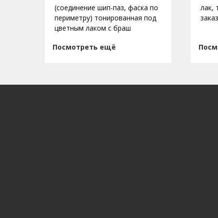
асло
(соединение шип-паз, фаска по
лак,
периметру) тонированная под
зака
цветным лаком с браш
Посмотреть ещё
Посм