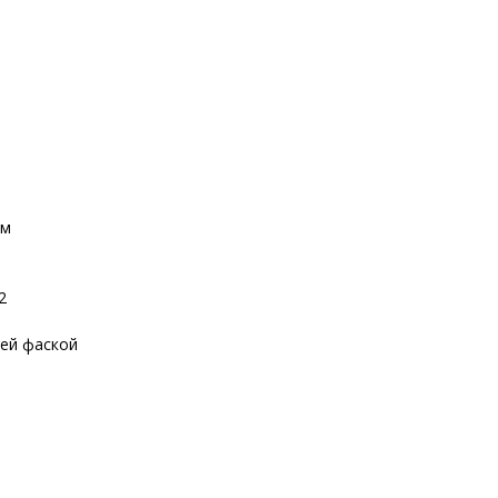
мм
2
ней фаской