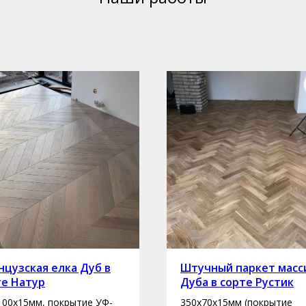
цузская елка Дуб в
Штучный паркет масс
те Натур
Дуба в сорте Рустик
100х15мм, покрытие УФ-
350х70х15мм (покрытие