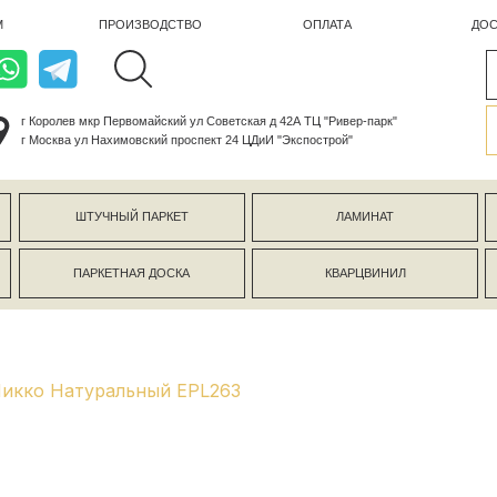
ПРОИЗВОДСТВО
ОПЛАТА
ДОСТАВКА
лев мкр Первомайский ул Советская д 42А ТЦ "Ривер-парк"
ва ул Нахимовский проспект 24 ЦДиИ "Экспострой"
ШТУЧНЫЙ ПАРКЕТ
ЛАМИНАТ
КЕРАМОГР
ПАРКЕТНАЯ ДОСКА
КВАРЦВИНИЛ
СТЕНОВЫЕ 
Никко Натуральный EPL263