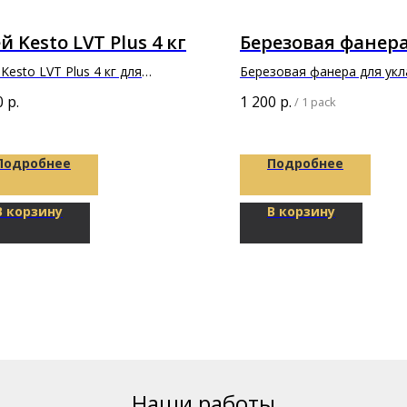
й Kesto LVT Plus 4 кг
Березовая фанер
Kesto LVT Plus 4 кг для
Березовая фанера для укл
леивания напольных и стеновых
паркета
0
р.
1 200
р.
/
1 pack
ытий и плиток из ПВХ
Подробнее
Подробнее
В корзину
В корзину
Наши работы