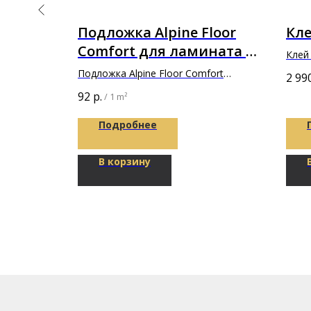
ый
Подложка Alpine Floor
Кле
клей
Comfort для ламината в
Клей 
 A+B
толщине 3мм
прик
Подложка Alpine Floor Comfort
2 99
покр
1200х500х3мм
92
р.
/
1 m²
Подробнее
В корзину