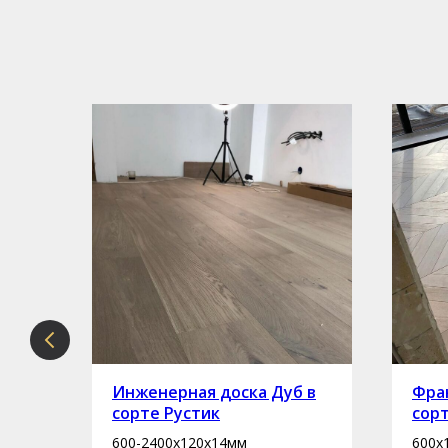
рте
Инженерная доска Дуб в
Фран
сорте Рустик
сор
600-2400х120х14мм
600х