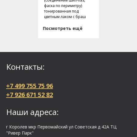
(соединение шип-паз,
фаска по периметру)
тонированная под
цветным лаком с браш
Посмотреть ещё
Контакты:
+7 499 755 75 96
+7 926 671 52 82
Наши адреса:
г Королев мкр Первомайский ул Cоветская д 42А ТЦ
"Ривер Парк"