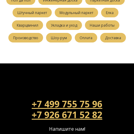
Пол да пол
Инженерная доска
Паркетная доска
Штучный паркет
Модульный паркет
Елка
Кварцвинил
Укладка и уход
Наши работы
Производство
Шоу-рум
Оплата
Доставка
+7 499 755 75 96
+7 926 671 52 82
Напишите нам!