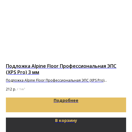
Подложка Alpine Floor Профессиональная ЭПС
Дв
(XPS Pro) 3 мм
Pu
Подложка Alpine Floor Профессиональная ЭПС (XPS Pro)
5 8
10000х1000х3мм
212
р.
/
1 m²
Подробнее
В корзину