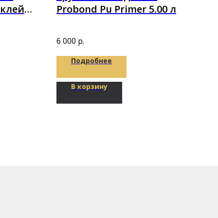
 клей
Probond Pu Primer 5.00 л
Бере
K 10кг
парк
1 20
6 000
р.
Подробнее
В корзину