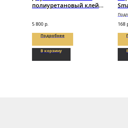
ый
полиуретановый клей
Sma
клей
Puretop 2K-Parket A+B
Подло
8,1кг
1000
5 800
р.
168
Подробнее
В корзину