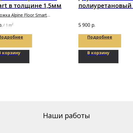
rt в толщине 1,5мм
полиуретановый
ProBond IZOPUR 2
жка Alpine Floor Smart
х500х1,5мм
р.
5 900
р.
/
1 m²
Подробнее
Подробнее
В корзину
В корзину
Наши работы