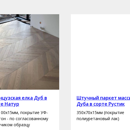
цузская елка Дуб в
Штучный паркет масс
те Натур
Дуба в сорте Рустик
100х15мм, покрытие УФ-
350х70х15мм (покрытие
 тон - по согласованному
полиуретановый лак)
зчиком образцу