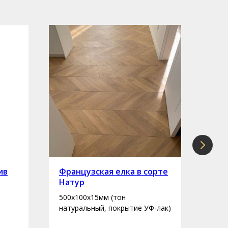
ив
Французская елка в сорте
Инж
Натур
сор
500х100х15мм (тон
400-
натуральный, покрытие УФ-лак)
нату