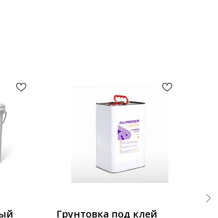
ный
Грунтовка под клей
Бе