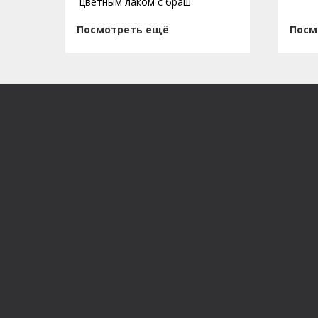
цветным лаком с браш
Посмотреть ещё
Посм