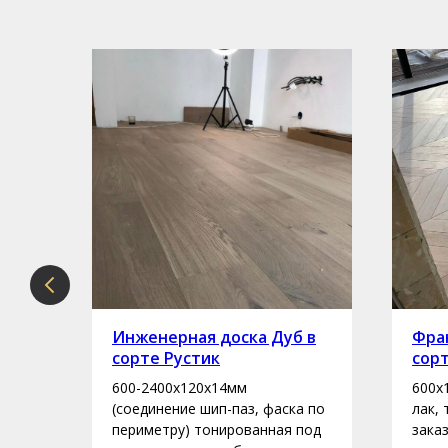
рте
Инженерная доска Дуб в
Фран
сорте Рустик
сор
600-2400х120х14мм
600х
асло
(соединение шип-паз, фаска по
лак,
периметру) тонированная под
зака