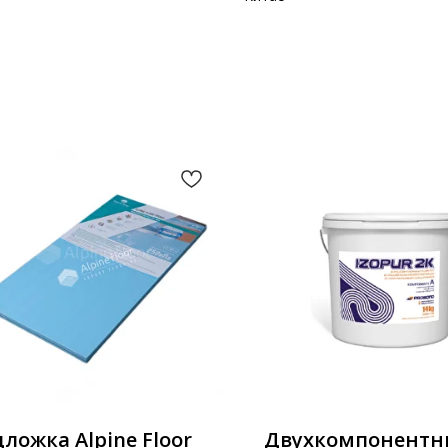
ложка Alpine Floor
Двухкомпонент