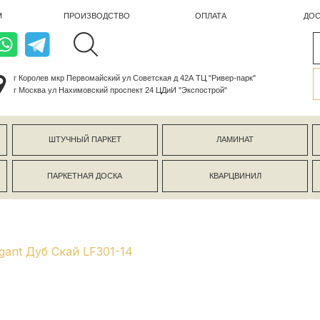
ПРОИЗВОДСТВО
ОПЛАТА
ДОСТАВКА
лев мкр Первомайский ул Советская д 42А ТЦ "Ривер-парк"
ва ул Нахимовский проспект 24 ЦДиИ "Экспострой"
ШТУЧНЫЙ ПАРКЕТ
ЛАМИНАТ
КЕРАМОГР
ПАРКЕТНАЯ ДОСКА
КВАРЦВИНИЛ
СТЕНОВЫЕ 
gant Дуб Скай LF301-14