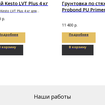
й Kesto LVT Plus 4 кг
Грунтовка по стя
Probond PU Primer
Kesto LVT Plus 4 кг для
полиуретановая 6
леивания напольных и стеновых
0
р.
ытий и плиток из ПВХ
11 400
р.
Подробнее
Подробнее
В корзину
В корзину
Наши работы