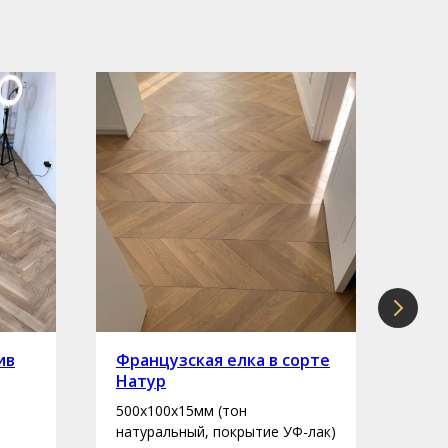
ив
Французская елка в сорте
Инж
Натур
сор
500х100х15мм (тон
400-
натуральный, покрытие УФ-лак)
нату