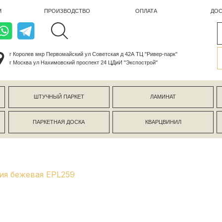
ПРОИЗВОДСТВО
ОПЛАТА
ДОСТАВКА
лев мкр Первомайский ул Советская д 42А ТЦ "Ривер-парк"
ва ул Нахимовский проспект 24 ЦДиИ "Экспострой"
ШТУЧНЫЙ ПАРКЕТ
ЛАМИНАТ
КЕРАМОГР
ПАРКЕТНАЯ ДОСКА
КВАРЦВИНИЛ
СТЕНОВЫЕ 
ия бежевая EPL259