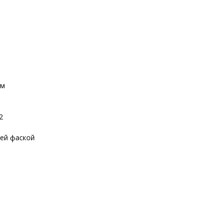
мм
2
ней фаской
.