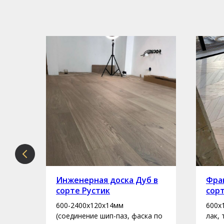
рте
Инженерная доска Дуб в
Фран
сорте Рустик
сор
600-2400х120х14мм
600х
асло
(соединение шип-паз, фаска по
лак,