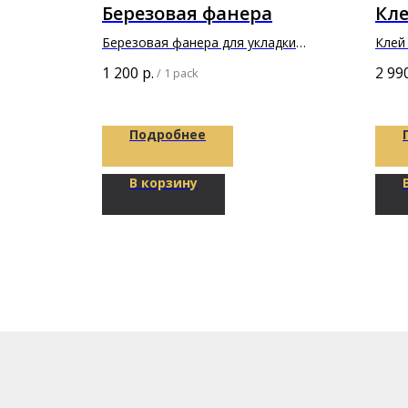
Березовая фанера
Кле
 лист
Березовая фанера для укладки
Клей 
паркета
прик
еская
1 200
р.
2 99
/
1 pack
покр
Подробнее
В корзину