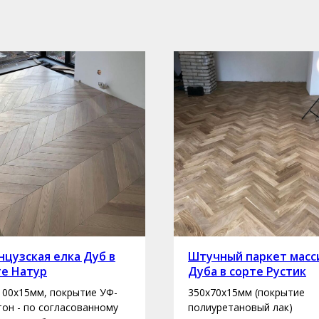
цузская елка Дуб в
Штучный паркет масс
те Натур
Дуба в сорте Рустик
100х15мм, покрытие УФ-
350х70х15мм (покрытие
 тон - по согласованному
полиуретановый лак)