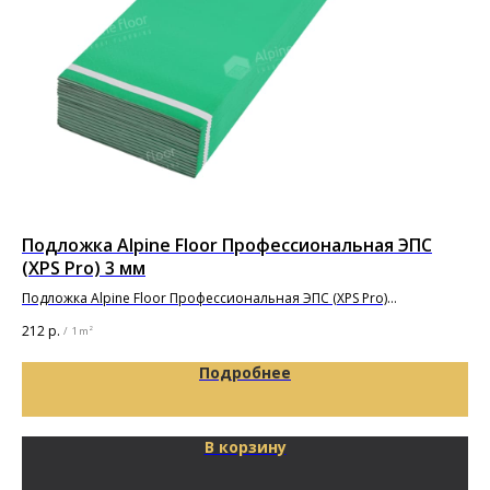
Подложка Alpine Floor Профессиональная ЭПС
Кл
(XPS Pro) 3 мм
Кле
пок
Подложка Alpine Floor Профессиональная ЭПС (XPS Pro)
9 3
10000х1000х3мм
212
р.
/
1 m²
Подробнее
В корзину