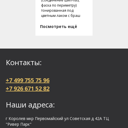
(соединение шип-паз,
фаска по периметру)
тонированная под
цветным лаком с браш
Посмотреть ещё
Контакты:
+7 499 755 75 96
+7 926 671 52 82
Наши адреса:
г Королев мкр Первомайский ул Cоветская д 42А ТЦ
"Ривер Парк"