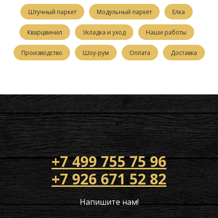
Штучный паркет
Модульный паркет
Елка
Кварцвинил
Укладка и уход
Наши работы
Производство
Шоу-рум
Оплата
Доставка
+7 499 755 75 96
+7 926 671 52 82
Напишите нам!