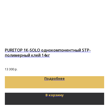
PURETOP 1К-SOLO однокомпонентный STP-
По
полимерный клей 14кг
т
Под
13 300
р.
92
Подробнее
В корзину