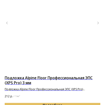
мм
Подложка Alpine Floor Профессиональная ЭПС
Од
(XPS Pro) 3 мм
BO
Подложка Alpine Floor Профессиональная ЭПС (XPS Pro)
10000х1000х3мм
212
р.
14 
/
1 m²