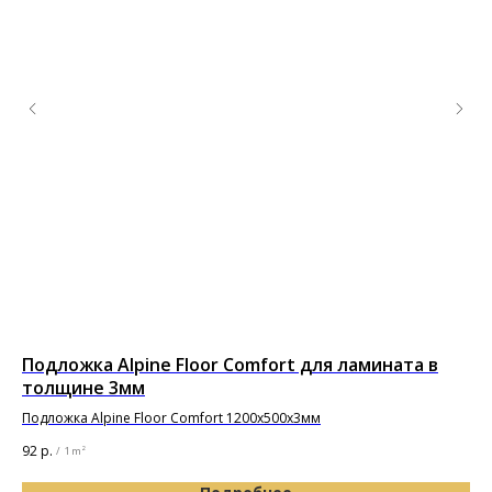
Подложка Alpine Floor Comfort для ламината в
Дв
толщине 3мм
Pr
Подложка Alpine Floor Comfort 1200х500х3мм
92
р.
5 9
/
1 m²