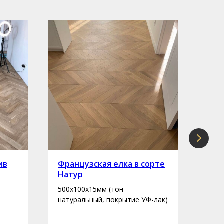
ив
Французская елка в сорте
Инж
Натур
сор
500х100х15мм (тон
400-
натуральный, покрытие УФ-лак)
нату