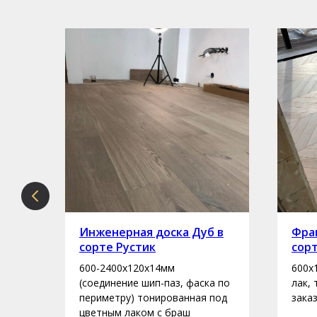
рте
Инженерная доска Дуб в
Фран
сорте Рустик
сор
600-2400х120х14мм
600х
асло
(соединение шип-паз, фаска по
лак,
периметру) тонированная под
зака
цветным лаком с браш