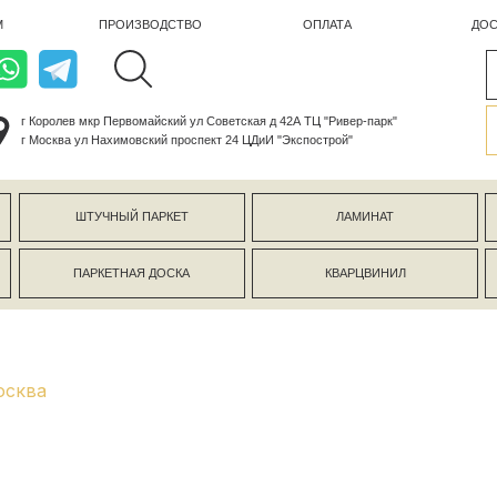
ПРОИЗВОДСТВО
ОПЛАТА
ДОСТАВКА
лев мкр Первомайский ул Советская д 42А ТЦ "Ривер-парк"
ва ул Нахимовский проспект 24 ЦДиИ "Экспострой"
ШТУЧНЫЙ ПАРКЕТ
ЛАМИНАТ
КЕРАМОГР
ПАРКЕТНАЯ ДОСКА
КВАРЦВИНИЛ
СТЕНОВЫЕ 
осква