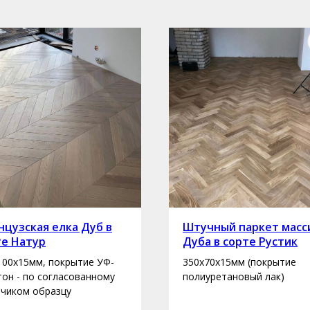
цузская елка Дуб в
Штучный паркет масс
те Натур
Дуба в сорте Рустик
100х15мм, покрытие УФ-
350х70х15мм (покрытие
 тон - по согласованному
полиуретановый лак)
зчиком образцу