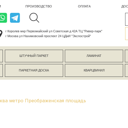
ПРОИЗВОДСТВО
ОПЛАТА
ДОСТАВКА
лев мкр Первомайский ул Советская д 42А ТЦ "Ривер-парк"
ва ул Нахимовский проспект 24 ЦДиИ "Экспострой"
ШТУЧНЫЙ ПАРКЕТ
ЛАМИНАТ
КЕРАМОГР
ПАРКЕТНАЯ ДОСКА
КВАРЦВИНИЛ
СТЕНОВЫЕ 
сква метро Преображенская площадь