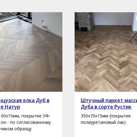
цузская елка Дуб в
Штучный паркет масс
те Натур
Дуба в сорте Рустик
100х15мм, покрытие УФ-
350х70х15мм (покрытие
 тон - по согласованному
полиуретановый лак)
зчиком образцу