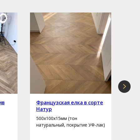
ив
Французская елка в сорте
Инж
Натур
сор
500х100х15мм (тон
400-
натуральный, покрытие УФ-лак)
нату