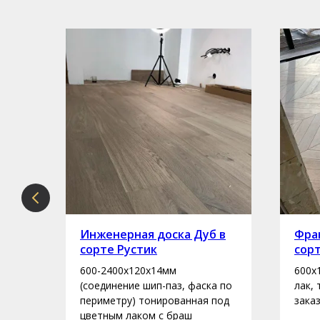
рте
Инженерная доска Дуб в
Фран
сорте Рустик
сор
600-2400х120х14мм
600х
асло
(соединение шип-паз, фаска по
лак,
периметру) тонированная под
зака
цветным лаком с браш