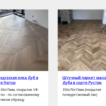
цузская елка Дуб в
Штучный паркет масс
те Натур
Дуба в сорте Рустик
100х15мм, покрытие УФ-
350х70х15мм (покрытие
 тон - по согласованному
полиуретановый лак)
зчиком образцу