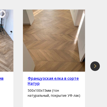
ив
Французская елка в сорте
Инж
Натур
сор
500х100х15мм (тон
400-
натуральный, покрытие УФ-лак)
нату