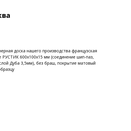
ква
нерная доска нашего производства французская
рте РУСТИК 600х100х15 мм (соединение шип-паз,
слой Дуба 3,5мм), без браш, покрытие матовый
образцу