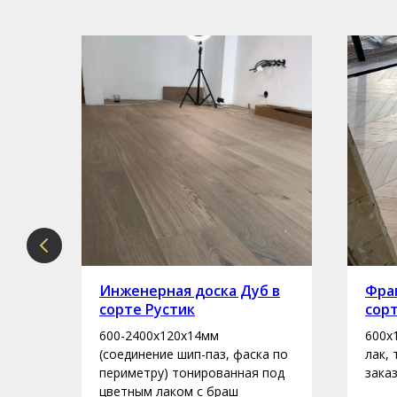
рте
Инженерная доска Дуб в
Фран
сорте Рустик
сор
600-2400х120х14мм
600х
асло
(соединение шип-паз, фаска по
лак,
периметру) тонированная под
зака
цветным лаком с браш