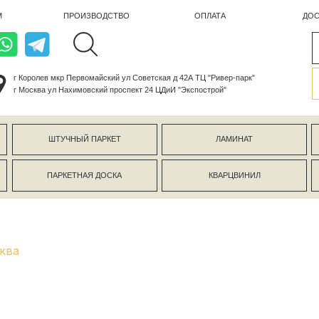
ПРОИЗВОДСТВО
ОПЛАТА
ДОСТАВКА
лев мкр Первомайский ул Советская д 42А ТЦ "Ривер-парк"
ва ул Нахимовский проспект 24 ЦДиИ "Экспострой"
ШТУЧНЫЙ ПАРКЕТ
ЛАМИНАТ
КЕРАМОГР
ПАРКЕТНАЯ ДОСКА
КВАРЦВИНИЛ
СТЕНОВЫЕ 
ква